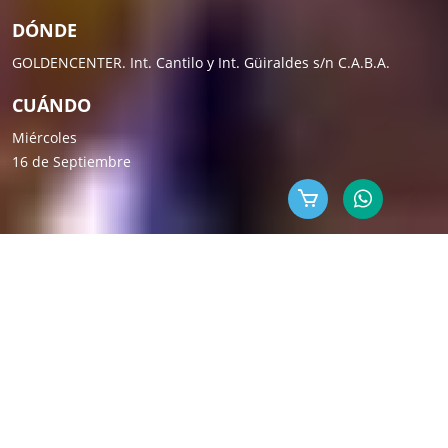
DÓNDE
GOLDENCENTER. Int. Cantilo y Int. Güiraldes s/n C.A.B.A.
CUÁNDO
Miércoles
16 de Septiembre
-
EL ENCUENTRO
ML es un evento que hace
más de 18 años
reúne