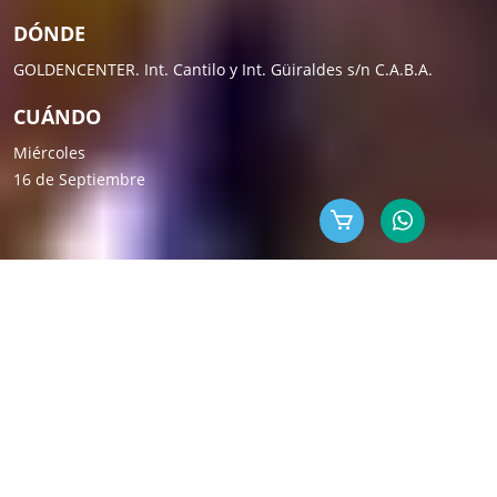
DÓNDE
GOLDENCENTER. Int. Cantilo y Int. Güiraldes s/n C.A.B.A.
CUÁNDO
Miércoles
16 de Septiembre
-
EL ENCUENTRO
ML es un evento que hace
más de 18 años
reúne