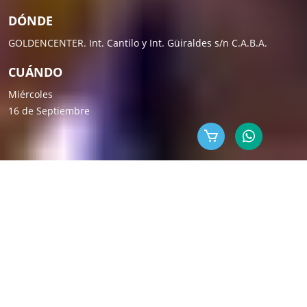
DÓNDE
GOLDENCENTER. Int. Cantilo y Int. Güiraldes s/n C.A.B.A.
CUÁNDO
Miércoles
16 de Septiembre
-
EL ENCUENTRO
ML es un evento que hace
más de 18 años
reúne