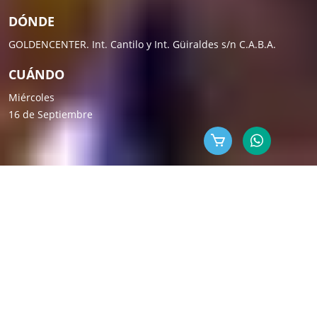
DÓNDE
GOLDENCENTER. Int. Cantilo y Int. Güiraldes s/n C.A.B.A.
CUÁNDO
Miércoles
16 de Septiembre
-
EL ENCUENTRO
ML es un evento que hace
más de 18 años
reúne