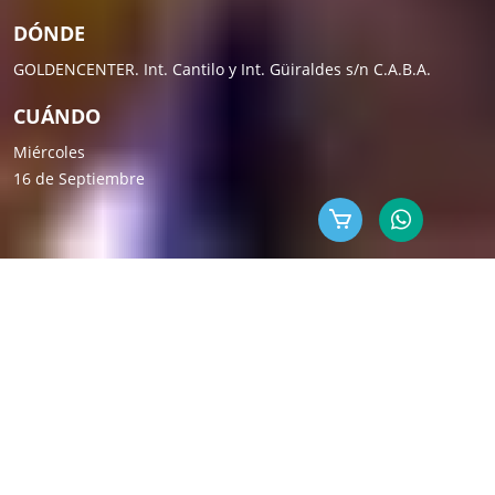
DÓNDE
GOLDENCENTER. Int. Cantilo y Int. Güiraldes s/n C.A.B.A.
CUÁNDO
Miércoles
16 de Septiembre
-
EL ENCUENTRO
ML es un evento que hace
más de 18 años
reúne