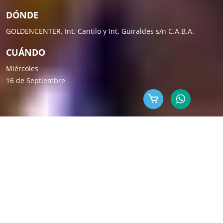
DÓNDE
GOLDENCENTER. Int. Cantilo y Int. Güiraldes s/n C.A.B.A.
CUÁNDO
Miércoles
16 de Septiembre
-
EL ENCUENTRO
ML es un evento que hace
más de 18 años
reúne