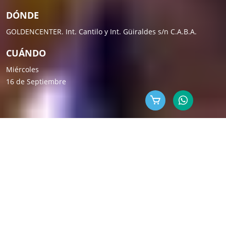
DÓNDE
GOLDENCENTER. Int. Cantilo y Int. Güiraldes s/n C.A.B.A.
CUÁNDO
Miércoles
16 de Septiembre
-
EL ENCUENTRO
ML es un evento que hace
más de 18 años
reúne