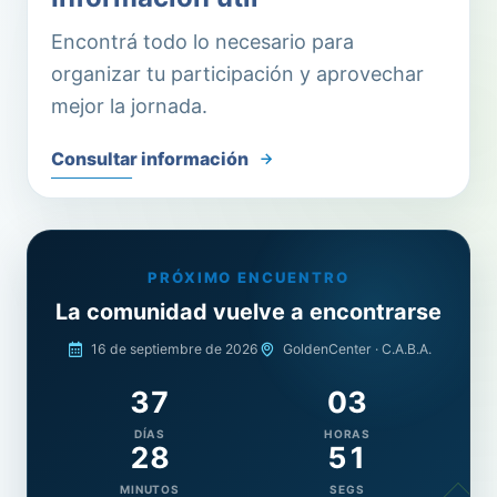
Encontrá todo lo necesario para
organizar tu participación y aprovechar
mejor la jornada.
Consultar información
PRÓXIMO ENCUENTRO
La comunidad vuelve a encontrarse
16 de septiembre de 2026
GoldenCenter · C.A.B.A.
37
03
DÍAS
HORAS
28
48
MINUTOS
SEGS