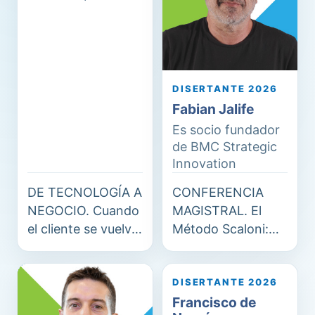
DISERTANTE 2026
Fabian Jalife
Es socio fundador
de BMC Strategic
Innovation
DE TECNOLOGÍA A
CONFERENCIA
NEGOCIO. Cuando
MAGISTRAL. El
el cliente se vuelve
Método Scaloni:
socio
Liderazgo,
estrategia y cultura
para construir
DISERTANTE 2026
FA
FD
Francisco de
equipos que hacen