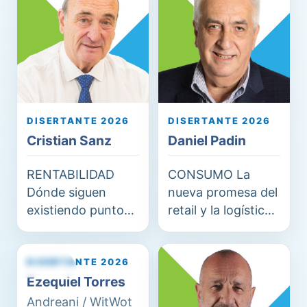
CS
DP
DISERTANTE 2026
DISERTANTE 2026
Cristian Sanz
Daniel Padin
RENTABILIDAD
CONSUMO La
Dónde siguen
nueva promesa del
existiendo puntos
retail y la logística
de margen en la
necesaria para
logística argentina
cumplirla
DISERTANTE 2026
ET
FJ
Ezequiel Torres
Andreani / WitWot