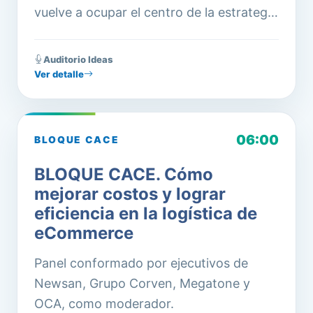
vuelve a ocupar el centro de la estrategia
logística. Este panel reunirá a referentes
del sector para analizar dónde siguen
Auditorio
Ideas
existiendo oportunidades concretas para
Ver detalle
optimizar recursos, mejorar procesos y
generar valor.
06:00
BLOQUE CACE
BLOQUE CACE. Cómo
mejorar costos y lograr
eficiencia en la logística de
eCommerce
Panel conformado por ejecutivos de
Newsan, Grupo Corven, Megatone y
OCA, como moderador.