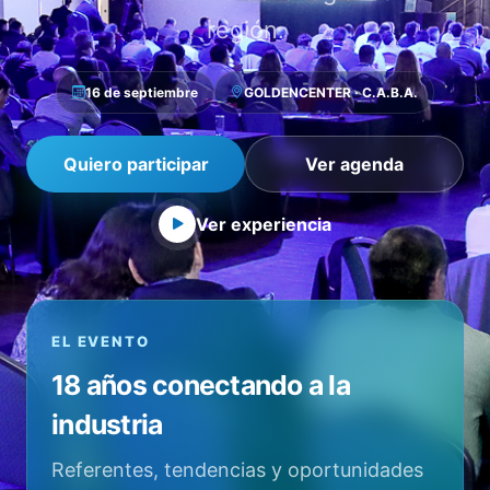
región.
16 de septiembre
GOLDENCENTER · C.A.B.A.
Quiero participar
Ver agenda
Ver experiencia
EL EVENTO
18 años conectando a la
industria
Referentes, tendencias y oportunidades