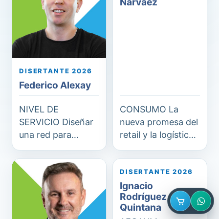
Narváez
historia
DISERTANTE 2026
Federico Alexay
NIVEL DE
CONSUMO La
SERVICIO Diseñar
nueva promesa del
una red para
retail y la logística
entregar cuando el
necesaria para
cliente lo necesita
cumplirla
DISERTANTE 2026
HS
IR
Ignacio
Rodríguez
Quintana