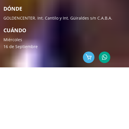
DÓNDE
GOLDENCENTER. Int. Cantilo y Int. Güiraldes s/n C.A.B.A.
CUÁNDO
Miércoles
16 de Septiembre
-
EL ENCUENTRO
ML es un evento que hace
más de 18 años
reúne